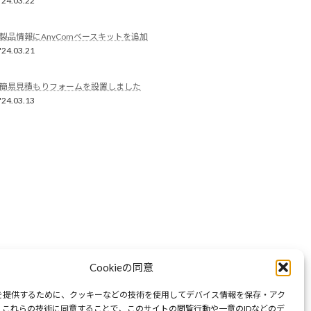
'24.03.22
製品情報にAnyComベースキットを追加
'24.03.21
簡易見積もりフォームを設置しました
'24.03.13
Cookieの同意
を提供するために、クッキーなどの技術を使用してデバイス情報を保存・アク
。これらの技術に同意することで、このサイトの閲覧行動や一意のIDなどのデ