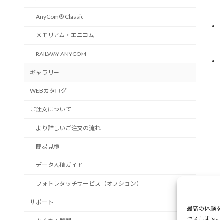
AnyCom® Classic
メモリアム・エニコム
RAILWAY ANYCOM
ギャラリー
WEBカタログ
ご注文について
より詳しいご注文の流れ
簡易見積
データ入稿ガイド
フォトレタッチサービス（オプション）
サポート
最高の体験
セスします