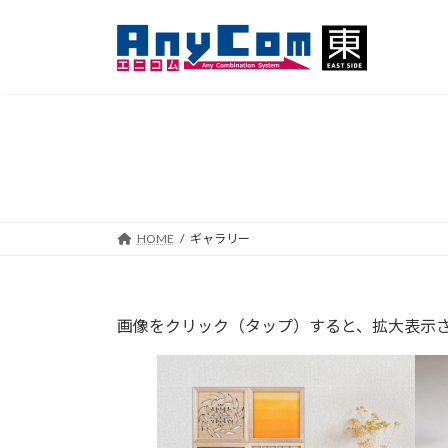
コ
ナ
ン
ビ
テ
ゲ
ン
ー
ツ
シ
へ
ョ
ス
ン
キ
に
ッ
移
プ
動
HOME
ギャラリー
画像をクリック（タップ）すると、拡大表示