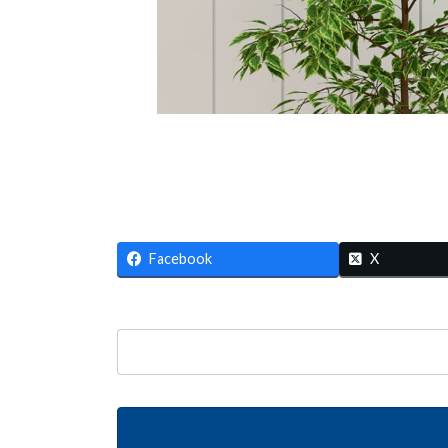
Facebook
X
検
索: